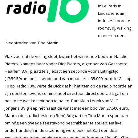
in Le Paris in
Leidschendam,
inclusief karaoke
rooms, dj, walking
dinner en een
liveoptreden van Tino Martin.
Vlak voordat de veiling sloot, kwam het winnende bod van Natalie
Pieters. Namens haar vader Dick Pieters, eigenaar van Gascontrol
Haarlem B.V., plaatste zij exact één seconde voor sluitingstijd
(17:59:59) het beslissende bod van maar liefst 35.000 euro. In Gijs op
10 op Radio 10￼ vertelde Dick dat hij het item op de radio hoorde en
zijn dochter, tevens commercieel directeur, direct opdracht gaf om
het koste wat kost binnen te halen. Bart Klein Leunk van VHC
Jongens BV greep nét naast de winst met een bod van 27.500 euro.
Maar in de studio besloten René Bogaart en Tino Martin spontaan
om nóg een tweede feestavond beschikbaar te stellen. Na live
onderhandelen in de uitzending werd ook met Bart een deal
gesloten, waarmee opnieuw een enorm bedrag voor Alpe d’HuZes