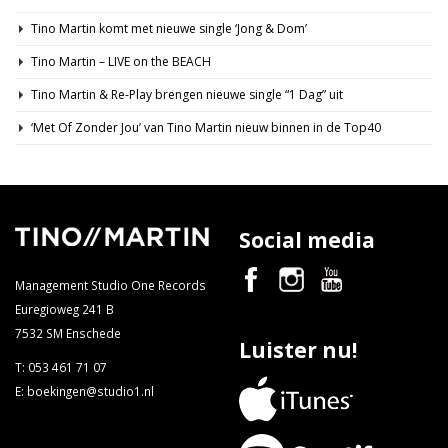
Tino Martin komt met nieuwe single ‘Jong & Dom’
Tino Martin – LIVE on the BEACH
Tino Martin & Re-Play brengen nieuwe single “1 Dag” uit
‘Met Of Zonder Jou’ van Tino Martin nieuw binnen in de Top40
Social media
Management Studio One Records
Euregioweg 241 B
7532 SM Enschede
Luister nu!
T:
053 461 71 07
E:
boekingen@studio1.nl