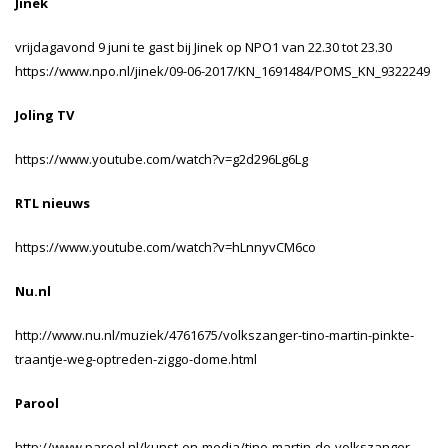
Jinek
vrijdagavond 9 juni te gast bij Jinek op NPO1 van 22.30 tot 23.30
https://www.npo.nl/jinek/09-06-2017/KN_1691484/POMS_KN_9322249
Joling TV
https://www.youtube.com/watch?v=g2d296Lg6Lg
RTL nieuws
https://www.youtube.com/watch?v=hLnnyvCM6co
Nu.nl
http://www.nu.nl/muziek/4761675/volkszanger-tino-martin-pinkte-
traantje-weg-optreden-ziggo-dome.html
Parool
http://www.parool.nl/kunst-en-media/tino-martin-de-volkszanger-