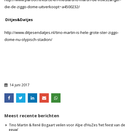
die-de-ziggo-dome-uitverkoopt~a4500232/
Ditjes&Datjes
http://www.ditjesendatjes.nl/tino-martin-is-hele-grote-ster-ziggo-
dome-nu-olypisch-stadion/
14 juni 2017
Meest recente berichten
Tino Martin & René Bogaart veilen voor Alpe d’HuZes ‘het feest van de
eeuw’