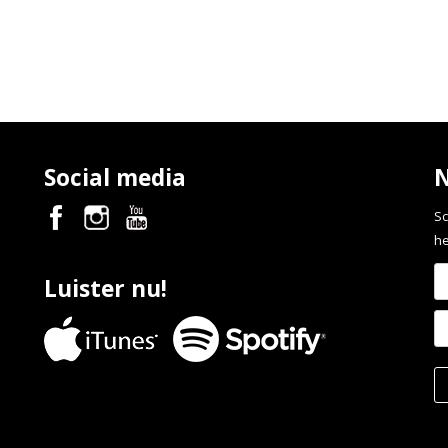
Social media
N
Sc
he
Luister nu!