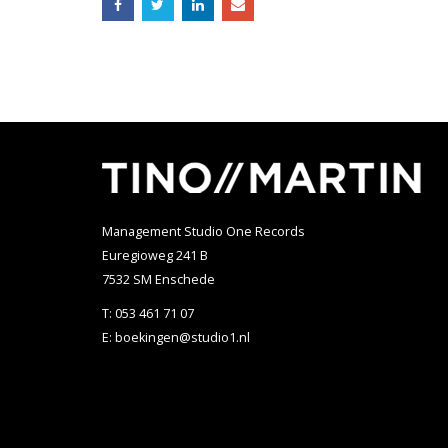
Management Studio One Records
Euregioweg 241 B
7532 SM Enschede
T:
053 461 71 07
E:
boekingen@studio1.nl