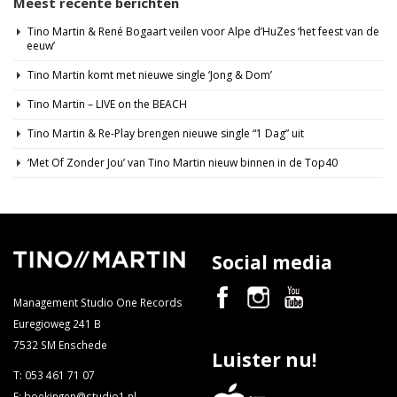
Meest recente berichten
Tino Martin & René Bogaart veilen voor Alpe d’HuZes ‘het feest van de
eeuw’
Tino Martin komt met nieuwe single ‘Jong & Dom’
Tino Martin – LIVE on the BEACH
Tino Martin & Re-Play brengen nieuwe single “1 Dag” uit
‘Met Of Zonder Jou’ van Tino Martin nieuw binnen in de Top40
Social media
Management Studio One Records
Euregioweg 241 B
7532 SM Enschede
Luister nu!
T:
053 461 71 07
E:
boekingen@studio1.nl